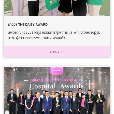
รางวัล THE DAISY AWARD
นพ.วิญญู เอี่ยมชีรางกูร กรรมการผู้จัดการ และพญ.ดาวัลย์ อนุวุฒิ
นาวิน ผู้อำนวยการ รพ.มหาชัย 2 พร้อมด้ว
อ่านต่อ >>