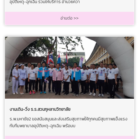
อุบัติเหตุ-ฉุกเฉิน ร่วมให้บริการ อำนวยควา
อ่านต่อ >>
งานเดิน-วิ่ง ร.ร.สวนกุหลาบวิทยาลัย
ร.พ.มหาชัย2 ขอสนับสนุนและส่งเสริมสุขภาพให้ทุกคนมีสุขภาพแข็งแรง
กับทีมพยาบาลอุบัติเหตุ-ฉุกเฉิน พร้อมบ