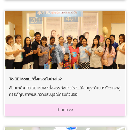
To BE Mom..."ตั้งครรภ์อย่างไร?
สัมมนาดีๆ TO BE MOM "ตั้งครรภ์อย่างไร?...ให้สมบูรณ์แบบ" ก้าวแรกสู่
ครรภ์คุณภาพและความสมบูรณ์ครบถ้วนขอ
อ่านต่อ >>