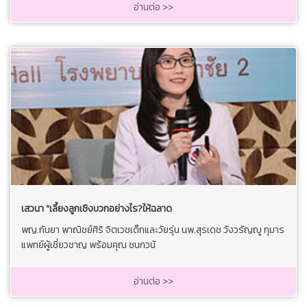
อ่านต่อ >>
เสวนา "เลี้ยงลูกเชิงบวกอย่างไร?ให้ฉลาด
พญ.กันยา พาณิชย์ศิริ จิตเวชเด็กและวัยรุ่น นพ.สุรเดช วังวรัญญู กุมาร
แพทย์ผู้เชี่ยวชาญ พร้อมคุณ ชนกวนั
อ่านต่อ >>