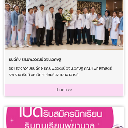
ยินดีกับ รศ.นพ.วิวัฒน์ วจนะวิศิษฐ
ขอแสดงความยินดีต่อ รศ.นพ.วิวัฒน์ วจนะวิศิษฐ คณะแพทยศาสตร์
รพ.รามาธิบดี มหาวิทยาลัยมหิดล และอาจารย์
อ่านต่อ >>