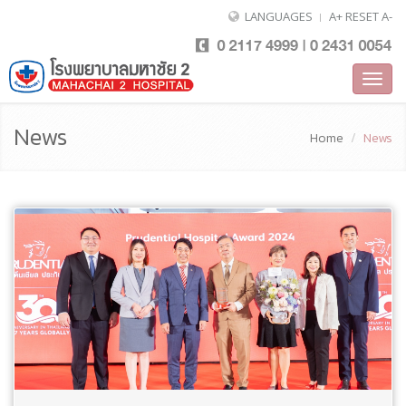
LANGUAGES
A+
RESET
A-
Toggl
navig
News
Home
News