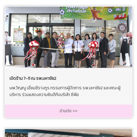
เปิดร้าน 7-11 ณ รพ.มหาชัย2
นพ.วิญญู เอี่ยมชีรางกูร กรรมการผู้จัดการ รพ.มหาชัย2 และคณะผู้
บริหาร ร่วมแสดงความยินดีกับบริษัท ซีพีอ
อ่านต่อ >>