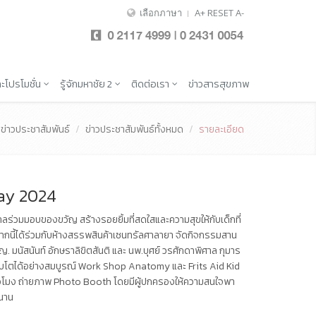
เลือกภาษา
A+
RESET
A-
ะโปรโมชั่น
รู้จักมหาชัย 2
ติดต่อเรา
ข่าวสารสุขภาพ
ข่าวประชาสัมพันธ์
ข่าวประชาสัมพันธ์ทั้งหมด
รายละเอียด
ay 2024
ลร่วมมอบของขวัญ สร้างรอยยิ้มที่สดใสและความสุขให้กับเด็กที่
กนี้ได้ร่วมกับห้างสรรพสินค้าเซนทรัลศาลายา จัดกิจกรรมสาน
ญ. มนัสนันท์ อักษราลิขิตสันติ และ นพ.บุศย์ วรศักดาพิศาล กุมาร
เติบโตได้อย่างสมบูรณ์ Work Shop Anatomy และ Frits Aid Kid
่วโมง ถ่ายภาพ Photo Booth โดยมีผู้ปกครองให้ความสนใจพา
นาน