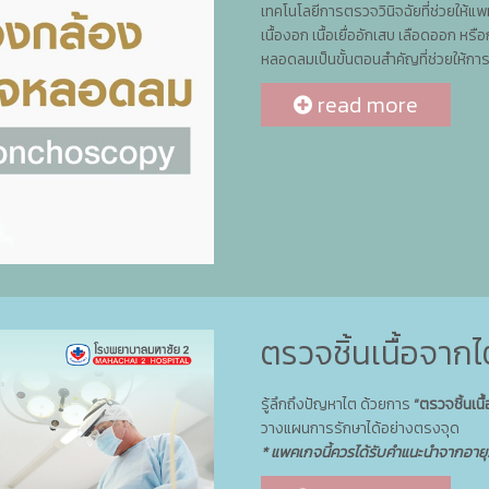
เทคโนโลยีการตรวจวินิจฉัยที่ช่วยให้
เนื้องอก เนื้อเยื่ออักเสบ เลือดออก ห
หลอดลมเป็นขั้นตอนสำคัญที่ช่วยให้การว
read more
ตรวจชิ้นเนื้อจาก
รู้ลึกถึงปัญหาไต ด้วยการ
“ตรวจชิ้นเนื
วางแผนการรักษาได้อย่างตรงจุด
* แพคเกจนี้ควรได้รับคำแนะนำจากอาย