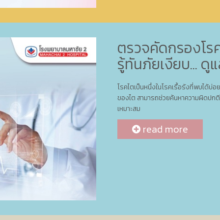
ตรวจคัดกรองโร
รู้ทันภัยเงียบ... 
โรคไตเป็นหนึ่งในโรคเรื้อรังที่พบไ
ของไต สามารถช่วยค้นหาความผิดปกติได้
เหมาะสม
read more