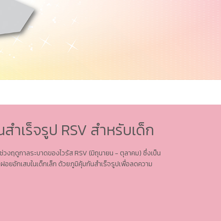
ันสำเร็จรูป RSV สำหรับเด็ก
นช่วงฤดูกาลระบาดของไวรัส RSV (มิถุนายน - ตุลาคม) ซึ่งเป็น
ักเสบในเด็กเล็ก ด้วยภูมิคุ้มกันสำเร็จรูปเพื่อลดความ