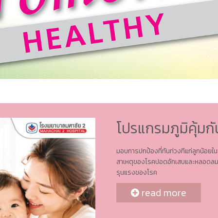
โปรแกรมภูมิคุ้มก
มอบการปกป้องที่ทันท่วงทีแก่ลูกน้อยใ
สาเหตุของโรคปอดอักเสบและหลอดลมฝอยอ
รุนแรงของโรค
read more