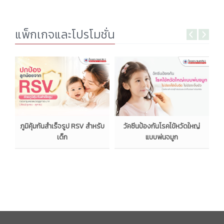
แพ็กเกจและโปรโมชั่น
ว
ภูมิคุ้มกันสำเร็จรูป RSV สำหรับ
วัคซีนป้องกันโรคไข้หวัดใหญ่
อ
เด็ก
แบบพ่นจมูก