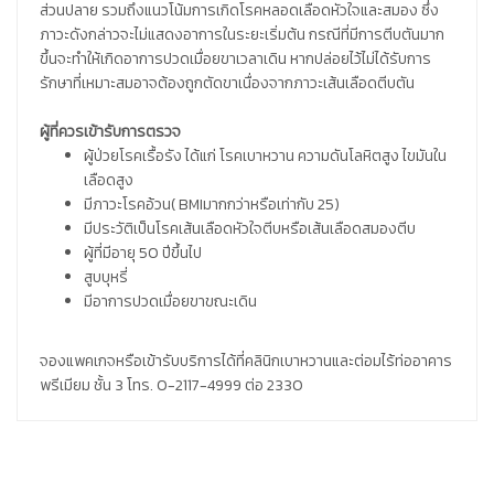
ส่วนปลาย รวมถึงแนวโน้มการเกิดโรคหลอดเลือดหัวใจและสมอง ซึ่ง
ภาวะดังกล่าวจะไม่แสดงอาการในระยะเริ่มต้น กรณีที่มีการตีบตันมาก
ขึ้นจะทำให้เกิดอาการปวดเมื่อยขาเวลาเดิน หากปล่อยไว้ไม่ได้รับการ
รักษาที่เหมาะสมอาจต้องถูกตัดขาเนื่องจากภาวะเส้นเลือดตีบตัน
ผู้ที่ควรเข้ารับการตรวจ
ผู้ป่วยโรคเรื้อรัง ได้แก่ โรคเบาหวาน ความดันโลหิตสูง ไขมันใน
เลือดสูง
มีภาวะโรคอ้วน( BMIมากกว่าหรือเท่ากับ 25)
มีประวัติเป็นโรคเส้นเลือดหัวใจตีบหรือเส้นเลือดสมองตีบ
ผู้ที่มีอายุ 50 ปีขึ้นไป
สูบบุหรี่
มีอาการปวดเมื่อยขาขณะเดิน
จองแพคเกจหรือเข้ารับบริการได้ที่คลินิกเบาหวานและต่อมไร้ท่ออาคาร
พรีเมียม ชั้น 3 โทร. 0-2117-4999 ต่อ 2330