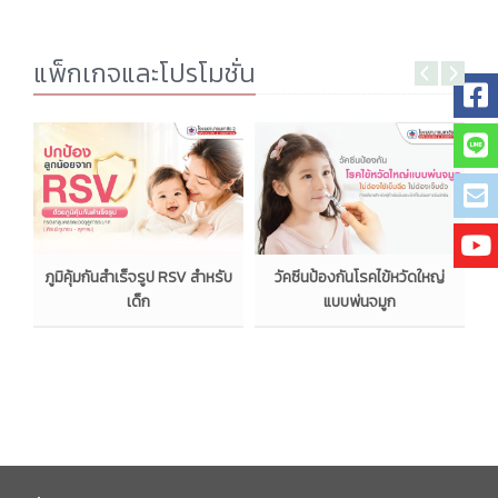
แพ็กเกจและโปรโมชั่น
ว
ภูมิคุ้มกันสำเร็จรูป RSV สำหรับ
วัคซีนป้องกันโรคไข้หวัดใหญ่
อ
เด็ก
แบบพ่นจมูก