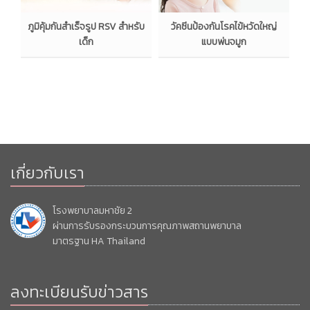
ว
ภูมิคุ้มกันสำเร็จรูป RSV สำหรับ
วัคซีนป้องกันโรคไข้หวัดใหญ่
อ
เด็ก
แบบพ่นจมูก
เกี่ยวกับเรา
โรงพยาบาลมหาชัย 2
ผ่านการรับรองกระบวนการคุณภาพสถานพยาบาล
มาตรฐาน HA Thailand
ลงทะเบียนรับข่าวสาร