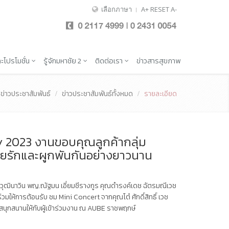
เลือกภาษา
A+
RESET
A-
ะโปรโมชั่น
รู้จักมหาชัย 2
ติดต่อเรา
ข่าวสารสุขภาพ
ข่าวประชาสัมพันธ์
ข่าวประชาสัมพันธ์ทั้งหมด
รายละเอียด
 2023 งานขอบคุณลูกค้ากลุ่ม
้วยรักและผูกพันกันอย่างยาวนาน
นุวุฒินาวิน พญ.ณัฐมน เอี่ยมชีรางกูร คุณดำรงค์เดช ฉัตรมณีเวช
วมให้การต้อนรับ ชม Mini Concert จากคุณโต๋ ศักดิ์สิทธิ์ เวช
 สนุกสนานให้กับผู้เข้าร่วมงาน ณ AUBE ราชพฤกษ์