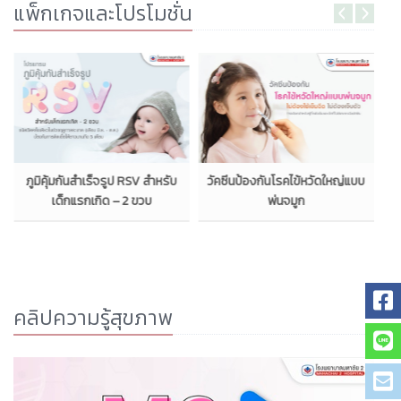
แพ็กเกจและโปรโมชั่น
ภูมิคุ้มกันสำเร็จรูป RSV สำหรับ
วัคซีนป้องกันโรคไข้หวัดใหญ่แบบ
เด็กแรกเกิด – 2 ขวบ
พ่นจมูก
คลิปความรู้สุขภาพ