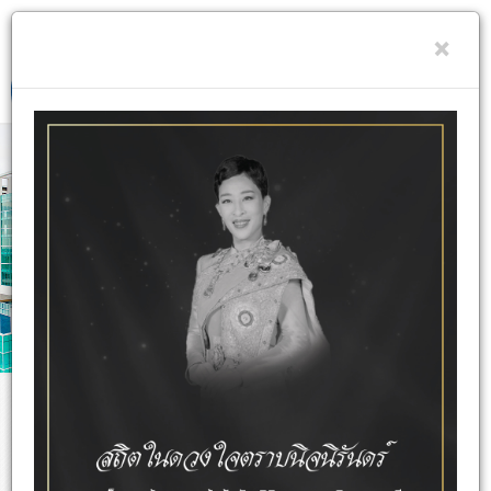
เลือกภาษา
A+
RESET
A-
×
Toggle
navigat
โรงพยาบาลมหาชัย 2 เน้นการรักษาโดยแพทย์ผู้เชี่ยวชาญเฉพาะ
ทาง และมีจิตวิญญาณทางการแพทย์อย่างแท้จริง ควบคู่ไปกับ
คุณภาพ และเทคโนโลยีที่ทันสมัย