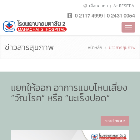
เลือกภาษา
A+
RESET
A-
Toggl
navig
ข่าวสารสุขภาพ
หน้าหลัก
ข่าวสารสุขภาพ
แยกให้ออก อาการแบบไหนเสี่ยง
“วัณโรค” หรือ “มะเร็งปอด”
read more