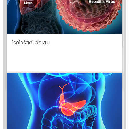
โรคไวรัสตับอักเสบ
อ่านต่อ