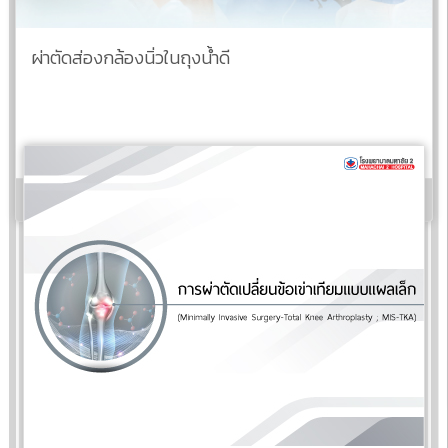
ผ่าตัดส่องกล้องนิ่วในถุงน้ำดี
อ่านต่อ