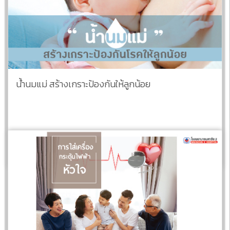
น้ำนมแม่ สร้างเกราะป้องกันให้ลูกน้อย
อ่านต่อ