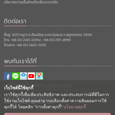
นโยบายความเป็นส่วนตัวกล้องวงจรปิด
ติดต่อเรา
ที่อยู่: 301/1 หมู่ 6 ต.อ้อมน้อย อ.กระทุ่มแบน จ.สมุทรสาคร 74130
โทร: +66 (0) 2431-0054 , +66 (0) 2117-4999
โทรสาร: +66 (0) 2420-0251
พบกับเราได้ที่
เครือข่ายโรงพยาบาลมหาชัย
เว็บไซต์นี้ใช้คุกกี้
เราใช้คุกกี้เพื่อเพิ่มประสิทธิภาพ และประสบการณ์ที่ดีในการ
ใช้งานเว็บไซต์ คุณสามารถเลือกตั้งค่าความยินยอมการใช้
คุกกี้ได้ โดยคลิก "การตั้งค่าคุกกี้"
นโยบายคุกกี้