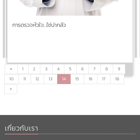
การตรวจหัวใจ...ใช่น่ากลัว
«
1
2
3
4
5
6
7
8
9
อ่านต่อ
10
11
12
13
14
15
16
17
18
»
เกี่ยวกับเรา