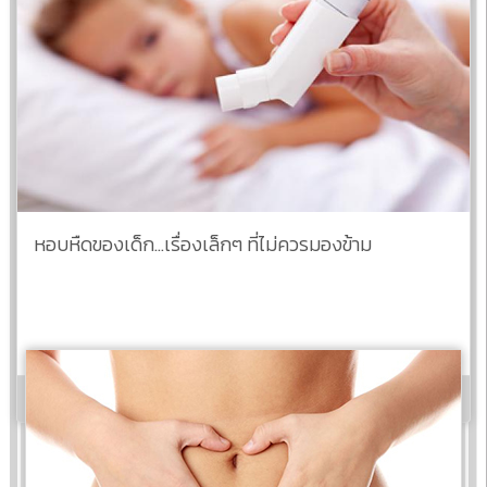
หอบหืดของเด็ก...เรื่องเล็กๆ ที่ไม่ควรมองข้าม
อ่านต่อ