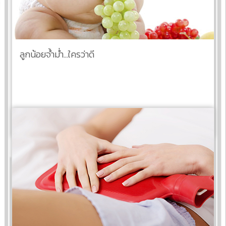
ลูกน้อยจ้ำม่ำ...ใครว่าดี
อ่านต่อ