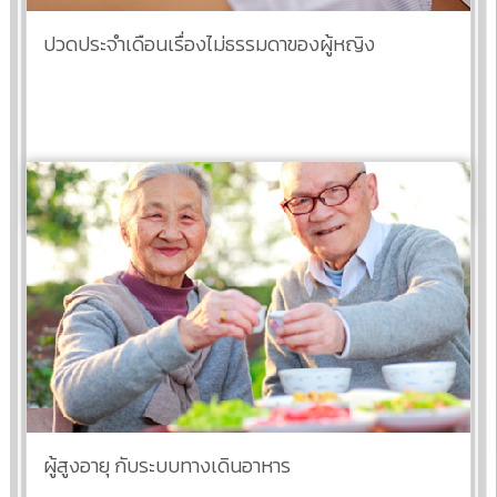
ปวดประจำเดือนเรื่องไม่ธรรมดาของผู้หญิง
อ่านต่อ
ผู้สูงอายุ กับระบบทางเดินอาหาร