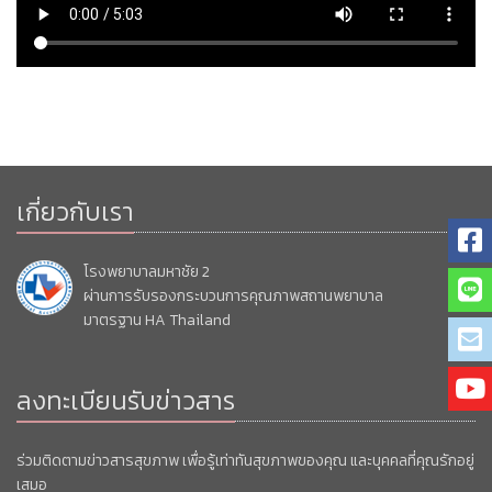
เกี่ยวกับเรา
โรงพยาบาลมหาชัย 2
ผ่านการรับรองกระบวนการคุณภาพสถานพยาบาล
มาตรฐาน HA Thailand
ลงทะเบียนรับข่าวสาร
ร่วมติดตามข่าวสารสุขภาพ เพื่อรู้เท่าทันสุขภาพของคุณ และบุคคลที่คุณรักอยู่
เสมอ