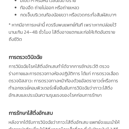
มีไข้ต่ำๆ หรือหนาวสั่นในบางราย
ท้องอืด ถ่ายไม่ออก หรือถ่ายเหลว
กดเจ็บบริเวณท้องน้อยขวา หรือปวดกระทั่งสัมผัสเบาๆ
* หากมีอาการเหล่านี้ ควรรีบพบแพทย์ทันที เพราะหากปล่อยไว้
นานเกิน 24–48 ชั่วโมง ไส้ติ่งอาจแตกและก่อให้เกิดอันตราย
ถึงชีวิต
การตรวจวินิจฉัย
การวินิจฉัยโรคไส้ติ่งอักเสบทำได้จากการซักประวัติ ตรวจ
ร่างกายและการตรวจทางห้องปฏิบัติการ ได้แก่ การตรวจเลือด
ตรวจปัสสาวะ การตรวจทางหน้าท้องด้วยอัลตราซาวด์หรือการ
ทำเอกซเรย์คอมพิวเตอร์เพื่อยืนยันการวินิจฉัยว่าภาวะไส้ติ่ง
อักเสบและประเมินความรุนแรงของโรคก่อนการรักษา
การรักษาไส้ติ่งอักเสบ
หลังจากได้รับการวินิจฉัยว่าภาวะไส้ติ่งอักเสบ แพทย์จะแนะนำให้