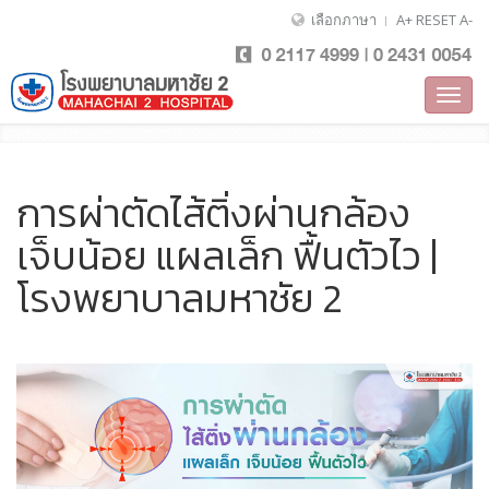
เลือกภาษา
A+
RESET
A-
Toggl
navig
การผ่าตัดไส้ติ่งผ่านกล้อง
เจ็บน้อย แผลเล็ก ฟื้นตัวไว |
โรงพยาบาลมหาชัย 2