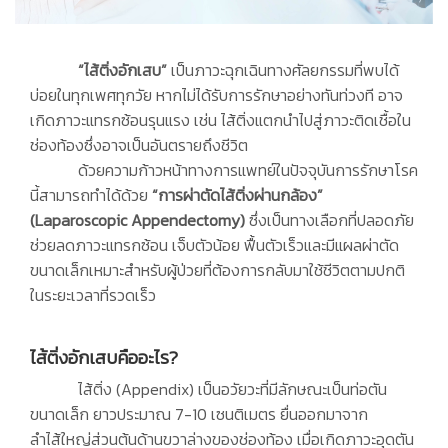
“ไส้ติ่งอักเสบ”
เป็นภาวะฉุกเฉินทางศัลยกรรมที่พบได้
บ่อยในทุกเพศทุกวัย หากไม่ได้รับการรักษาอย่างทันท่วงที อาจ
เกิดภาวะแทรกซ้อนรุนแรง เช่น ไส้ติ่งแตกนำไปสู่ภาวะติดเชื้อใน
ช่องท้องซึ่งอาจเป็นอันตรายถึงชีวิต
ด้วยความก้าวหน้าทางการแพทย์ในปัจจุบันการรักษาโรค
นี้สามารถทำได้ด้วย
“การผ่าตัดไส้ติ่งผ่านกล้อง”
(Laparoscopic Appendectomy)
ซึ่งเป็นทางเลือกที่ปลอดภัย
ช่วยลดภาวะแทรกซ้อน เจ็บตัวน้อย ฟื้นตัวเร็วและมีแผลผ่าตัด
ขนาดเล็กเหมาะสำหรับผู้ป่วยที่ต้องการกลับมาใช้ชีวิตตามปกติ
ในระยะเวลาที่รวดเร็ว
ไส้ติ่งอักเสบคืออะไร?
ไส้ติ่ง (Appendix) เป็นอวัยวะที่มีลักษณะเป็นท่อตัน
ขนาดเล็ก ยาวประมาณ 7-10 เซนติเมตร ยื่นออกมาจาก
ลำไส้ใหญ่ส่วนต้นด้านขวาล่างของช่องท้อง เมื่อเกิดภาวะอุดตัน