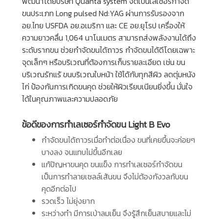
พัฒนาโดยบริษัท Quanta system จัดเป็นเลเซอร์กำจัด
ขนประเภท Long pulsed Nd:YAG ผ่านการรับรองจาก
อย.ไทย USFDA อย.อเมริกา และ CE อย.ยุโรป เครื่องให้
ความยาวคลื่น 1,064 นาโนเมตร สามารถส่งพลังงานได้ถึง
ระดับรากขน ช่วยกำจัดขนได้ถาวร กำจัดขนได้ดีโดยเฉพาะ
จุดเล็กๆ หรือบริเวณที่ต้องการเก็บรายละเอียด เช่น ขน
บริเวณรักแร้ ขนบริเวณใบหน้า ใช้ได้กับทุกสีผิว ลดตุ่มหนัง
ไก่ ป้องกันการเกิดขนคุด ช่วยให้ผิวเรียบเนียนยิ่งขึ้น มั่นใจ
ได้ในคุณภาพและความปลอดภัย
ข้อดีของการทำเลเซอร์กำจัดขน Light B Evo
กำจัดขนได้ถาวรเมื่อทำต่อเนื่อง ขนที่เคยขึ้นจะค่อยๆ
บางลง จนแทบไม่ขึ้นอีกเลย
แก้ปัญหาขนคุด ขนแข็ง การทำเลเซอร์กำจัดขน
เป็นการทำลายเซลล์เส้นขน จึงไม่ต้องกังวลกับขน
คุดอีกต่อไป
รวดเร็ว ไม่ยุ่งยาก
ระหว่างทำ มีการเป่าลมเย็น จึงรู้สึกเย็นสบายและไม่