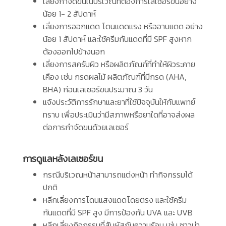
เลี่ยงกำจัดขนในบริเวณที่ต้องการเลเซอร์ขนอย่าง
น้อย 1- 2 สัปดาห์
เลี่ยงการออกแดด โดนแดดแรง หรืออาบแดด อย่าง
น้อย 1 สัปดาห์ และใช้ครีมกันแดดที่มี SPF สูงหาก
ต้องออกไปข้างนอก
เลี่ยงการสครับผิว หรือผลิตภัณฑ์ที่ทำให้ผิวระคาย
เคือง เช่น กรดผลไม้ ผลิตภัณฑ์ที่มีกรด (AHA,
BHA) ก่อนเลเซอร์ขนประมาณ 3 วัน
แจ้งประวัติการรักษาและยาที่ใช้ปัจจุบันให้กับแพทย์
ทราบ เพื่อประเมินว่ามีสภาพหรือยาใดที่อาจส่งผล
ต่อการกำจัดขนด้วยเลเซอร์
การดูแลหลังเลเซอร์ขน
กรณีบริเวณหน้าสามารถแต่งหน้า ทำกิจกรรมได้
ปกติ
หลีกเลี่ยงการโดนแสงแดดโดยตรง และใช้ครีม
กันแดดที่มี SPF สูง มีการป้องกัน UVA และ UVB
หลีกเลี่ยงกิจกรรมที่สัมผัสกับความร้อน เช่น ซาวน่า