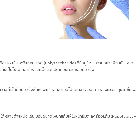
ือ HA เป็นโพลีแซคคาไรด์ (Polysaccharide) ที่มีอยู่ในร่างกายอย่างผิวหนังและกระ
นนั้นเป็นโปรตีนสำคัญและเป็นส่วนประกอบหลักของผิวหนัง
ามตึงให้กับผิวหนังชั้นหนังแท้ คอลลาเจนโปรตีนจะเสื่อมสภาพลงเมื่ออายุมากขึ้น พอสป
น้าได้หลายตำแหน่ง เช่น ปรับขนาดโหนกแก้มให้ใบหน้ามีมิติ ลดร่องแก้ม (Nasolabia