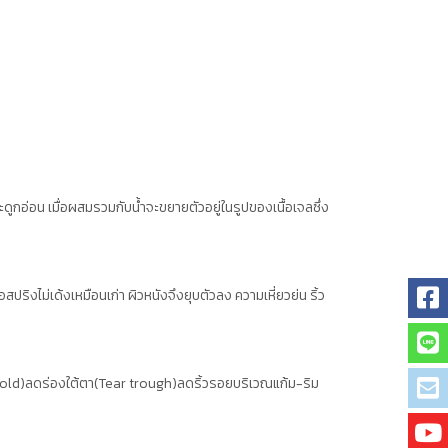
ดูกอ่อน เมื่อผสมรวมกับน้ำจะขยายตัวอยู่ในรูปของเนื้อเจลซึ่ง
ริงไม่เด้งเหมือนเก่า ผิวหนังจึงยุบตัวลง ความเหี่ยวย่น ริ้ว
l Fold)ลดร่องใต้ตา(Tear trough)ลดริ้วรอยบริเวณแก้ม-ริม