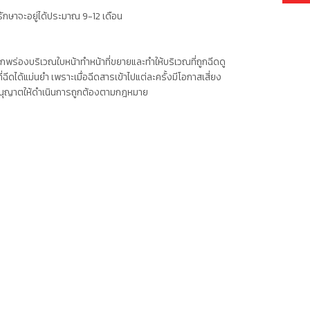
ักษาจะอยู่ได้ประมาณ 9-12 เดือน
พร่องบริเวณใบหน้าทำหน้าที่ขยายและทำให้บริเวณที่ถูกฉีดดู
ีดได้แม่นยำ เพราะเมื่อฉีดสารเข้าไปแต่ละครั้งมีโอกาสเสี่ยง
รับอนุญาตให้ดำเนินการถูกต้องตามกฎหมาย